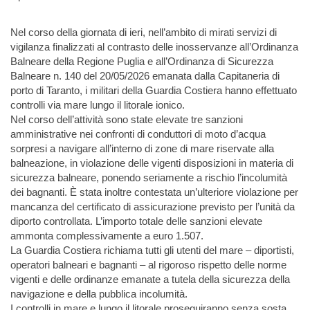
Nel corso della giornata di ieri, nell’ambito di mirati servizi di
vigilanza finalizzati al contrasto delle inosservanze all’Ordinanza
Balneare della Regione Puglia e all’Ordinanza di Sicurezza
Balneare n. 140 del 20/05/2026 emanata dalla Capitaneria di
porto di Taranto, i militari della Guardia Costiera hanno effettuato
controlli via mare lungo il litorale ionico.
Nel corso dell’attività sono state elevate tre sanzioni
amministrative nei confronti di conduttori di moto d’acqua
sorpresi a navigare all’interno di zone di mare riservate alla
balneazione, in violazione delle vigenti disposizioni in materia di
sicurezza balneare, ponendo seriamente a rischio l’incolumità
dei bagnanti. È stata inoltre contestata un’ulteriore violazione per
mancanza del certificato di assicurazione previsto per l’unità da
diporto controllata. L’importo totale delle sanzioni elevate
ammonta complessivamente a euro 1.507.
La Guardia Costiera richiama tutti gli utenti del mare – diportisti,
operatori balneari e bagnanti – al rigoroso rispetto delle norme
vigenti e delle ordinanze emanate a tutela della sicurezza della
navigazione e della pubblica incolumità.
I controlli in mare e lungo il litorale proseguiranno senza sosta