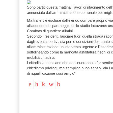
Sono partiti questa mattina i lavori di rifacimento dell
annunciato dall’amministrazione comunale per miglior
Ma tra le vie escluse dall’elenco compare proprio vi
all’accesso del parcheggio dello stadio Iacovone: u
Comitato di quartiere Alimini.
Secondo i residenti, lasciare fuori quella strada rappr
dagli eventi sportivi, sia per le condizioni del mant
all’amministrazione un intervento urgente e l’inserim
sottolineando come la mancata asfaltatura rischi di cre
mobilità cittadina.
I cittadini annunciano che continueranno a far sentir
chiediamo privilegi, ma semplice buon senso. Via La
di riqualificazione così ampio”.