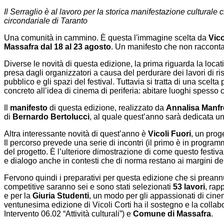
Il Serraglio è al lavoro per la storica manifestazione cultural
circondariale di Taranto
Una comunità in cammino. È questa l'immagine scelta da
Vico
Massafra
dal 18 al 23 agosto
. Un manifesto che non racconta s
Diverse le novità di questa edizione, la prima riguarda la locati
presa dagli organizzatori a causa del perdurare dei lavori di ri
pubblico e gli spazi del festival. Tuttavia si tratta di una scelta 
concreto all’idea di cinema di periferia: abitare luoghi spesso c
Il
manifesto
di questa edizione, realizzato da
Annalisa Manfr
di
Bernardo Bertolucci
, al quale quest’anno sarà dedicata u
Altra interessante novità di quest’anno è
Vicoli Fuori
, un prog
Il percorso prevede una serie di incontri (il primo è in progra
del progetto. È l’ulteriore dimostrazione di come questo festiv
e dialogo anche in contesti che di norma restano ai margini del
Fervono quindi i preparativi per questa edizione che si prean
competitive saranno sei e sono stati selezionati
53 lavori
, rap
e per la
Giuria Studenti
, un modo per gli appassionati di cinem
ventunesima edizione di Vicoli Corti ha il sostegno e la colla
Intervento 06.02 “Attività culturali”) e
Comune di Massafra
.