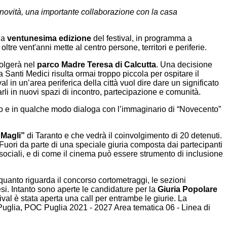
e novità, una importante collaborazione con la casa
la
ventunesima edizione
del festival, in programma a
tre vent'anni mette al centro persone, territori e periferie.
olgerà nel
parco Madre Teresa di Calcutta
. Una decisione
 Santi Medici risulta ormai troppo piccola per ospitare il
ival in un’area periferica della città vuol dire dare un significato
arli in nuovi spazi di incontro, partecipazione e comunità.
edo e in qualche modo dialoga con l’immaginario di “Novecento”
 Magli”
di Taranto e che vedrà il coinvolgimento di 20 detenuti.
 Fuori da parte di una speciale giuria composta dai partecipanti
 sociali, e di come il cinema può essere strumento di inclusione
uanto riguarda il concorso cortometraggi, le sezioni
esi. Intanto sono aperte le candidature per la
Giuria Popolare
ival è stata aperta una call per entrambe le giurie. La
Puglia, POC Puglia 2021 - 2027 Area tematica 06 - Linea di