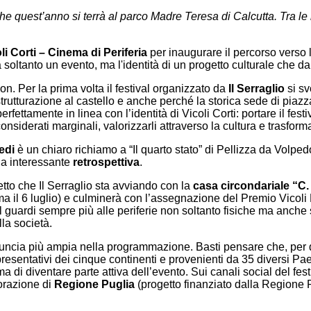
e che quest’anno si terrà al parco Madre Teresa di Calcutta. Tra l
li Corti – Cinema di Periferia
per inaugurare il percorso verso 
oltanto un evento, ma l'identità di un progetto culturale che da ol
on. Per la prima volta il festival organizzato da
Il Serraglio
si sv
strutturazione al castello e anche perché la storica sede di piazza
perfettamente in linea con l’identità di Vicoli Corti: portare il fest
onsiderati marginali, valorizzarli attraverso la cultura e trasform
edi
è un chiaro richiamo a “Il quarto stato” di Pellizza da Volp
na interessante
retrospettiva
.
etto che Il Serraglio sta avviando con la
casa circondariale “C.
mma il 6 luglio) e culminerà con l’assegnazione del Premio Vicoli
al guardi sempre più alle periferie non soltanto fisiche ma anche
la società.
nuncia più ampia nella programmazione. Basti pensare che, per q
presentativi dei cinque continenti e provenienti da 35 diversi Pa
a di diventare parte attiva dell’evento. Sui canali social del fest
borazione di
Regione Puglia
(progetto finanziato dalla Regione 