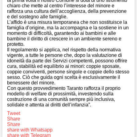
la prima volta il nostro Comune si dota di uno strumento
chiaro che mette al centro l’interesse del minore e
rafforza una cultura dell’accoglienza, della prevenzione
e del sostegno alle famiglie.
L’affido è una misura temporanea che non sostituisce la
famiglia d’origine, ma la accompagna e la sostiene in un
momento di difficoltà, garantendo ai bambini e alle
bambine il diritto di crescere in un ambiente sereno e
protetto.
Il regolamento si applica, nel rispetto della normativa
vigente, a tutte le persone che, dopo la valutazione di
idoneità da parte dei Servizi competenti, possono offrire
cura, stabilità ed equilibrio ai minori: coppie sposate,
coppie conviventi, persone singole e coppie dello stesso
sesso. Ciò che guida ogni scelta è esclusivamente il
benessere del minore.
Con questo provvedimento Taranto rafforza il proprio
modello di welfare di prossimità, investendo sulla
costruzione di una comunità sempre più inclusiva,
solidale e attenta ai diritti dell’infanzia”.
Tweet
Share
Share
share with Whatsapp
share with Telegram