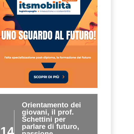
Orientamento dei
giovani, il prof.
Schettini per
parlare di futuro,
14
passione,