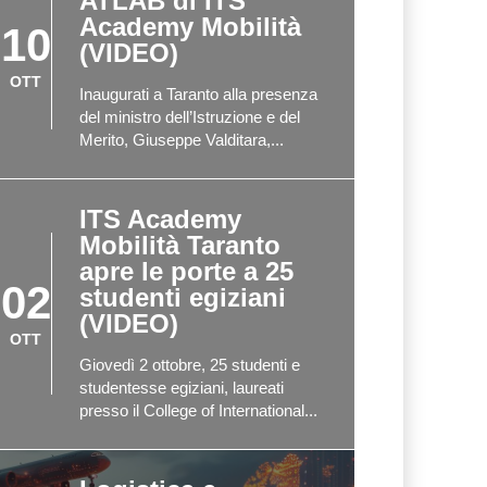
ATLAB di ITS
Academy Mobilità
10
(VIDEO)
OTT
Inaugurati a Taranto alla presenza
del ministro dell’Istruzione e del
Merito, Giuseppe Valditara,...
ITS Academy
Mobilità Taranto
apre le porte a 25
02
studenti egiziani
(VIDEO)
OTT
Giovedì 2 ottobre, 25 studenti e
studentesse egiziani, laureati
presso il College of International...