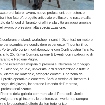
iscutere di futuro, lavoro, nuove professioni, competenze,
a il tuo futuro”, progetto articolato e diffuso che nasce dalla
to da Nhood di Taranto, di offrire alla città un'agorà ampia e
del lavoro, professioni, alta specializzazione.
erà conferenze, stand, workshop, incontri. Diventerà un motore
ne per scambiare e condividere esperienze. “Incontra il tuo
a Porte dello Jonio in collaborazione con Confindustria Taranto,
anto 25, Ki.Fra Comunicazione & Eventi; con il patrocinio di
aranto e Regione Puglia.
 che richiamerà migliaia di presenze. Nell'area parcheggio
 cui aziende, scuole, università, enti di formazione e tutte le
i, distribuire materiale, stringere contatti. Una zona dal
l profilo operativo e concreto. Sarà la vetrina di “Incontra il
 i sogni dei giovani, incontrano il mondo dell'impresa,
ia professionalizzante.
 all'interno della galleria commerciale di Porte dello Jonio,
si svolgeranno gli incontri, le conferenze, i workshop sempre
i e le opportunità offerte dal territorio ionico.