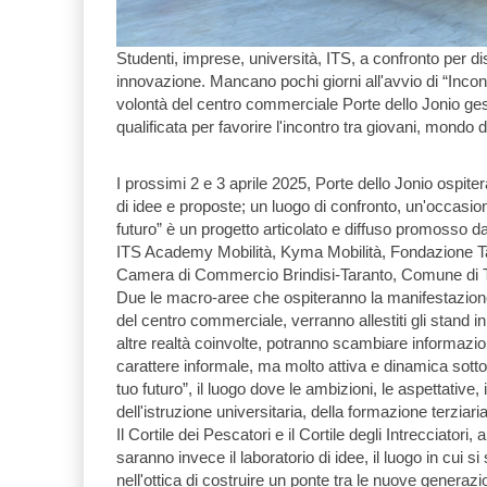
Studenti, imprese, università, ITS, a confronto per d
innovazione. Mancano pochi giorni all'avvio di “Incontr
volontà del centro commerciale Porte dello Jonio gesti
qualificata per favorire l'incontro tra giovani, mondo 
I prossimi 2 e 3 aprile 2025, Porte dello Jonio ospit
di idee e proposte; un luogo di confronto, un'occasio
futuro” è un progetto articolato e diffuso promosso d
ITS Academy Mobilità, Kyma Mobilità, Fondazione Tar
Camera di Commercio Brindisi-Taranto, Comune di T
Due le macro-aree che ospiteranno la manifestazione
del centro commerciale, verranno allestiti gli stand in
altre realtà coinvolte, potranno scambiare informazion
carattere informale, ma molto attiva e dinamica sotto i
tuo futuro”, il luogo dove le ambizioni, le aspettative,
dell'istruzione universitaria, della formazione terziar
Il Cortile dei Pescatori e il Cortile degli Intrecciatori,
saranno invece il laboratorio di idee, il luogo in cui 
nell'ottica di costruire un ponte tra le nuove generazion